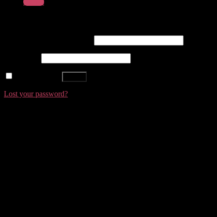
Events
Login
Username or email address
*
Password
*
Remember me
Log in
Lost your password?