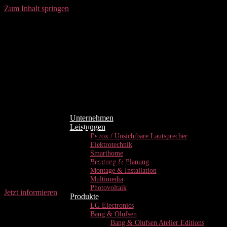
Zum Inhalt springen
Unternehmen
Leistungen
e-Tankstelle
Revox / Unsichtbare Lautsprecher
Elektrotechnik
Smarthome
Beratung & Planung
in Tirol – an der Rumerstraße
Montage & Installation
Multimedia
Photovoltaik
Jetzt informieren
Produkte
LG Electronics
Bang & Olufsen
Bang & Olufsen Atelier Editions