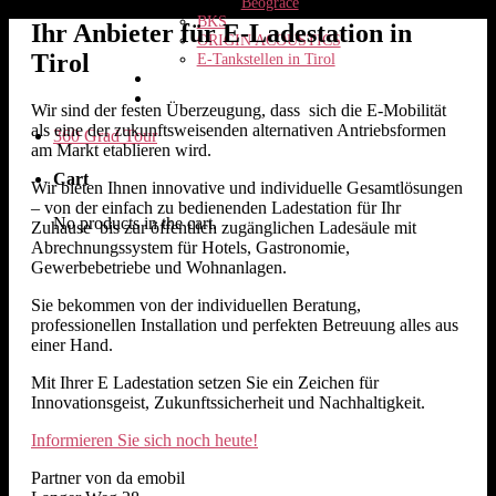
Beograce
BKS
Ihr Anbieter für E-Ladestation in
ORIGIN ACOUSTICS
Tirol
E-Tankstellen in Tirol
Karriere
Kontakt
Wir sind der festen Überzeugung, dass sich die E-Mobilität
als eine der zukunftsweisenden alternativen Antriebsformen
360 Grad Tour
am Markt etablieren wird.
Cart
Wir bieten Ihnen innovative und individuelle Gesamtlösungen
– von der einfach zu bedienenden Ladestation für Ihr
No products in the cart.
Zuhause bis zur öffentlich zugänglichen Ladesäule mit
Abrechnungssystem für Hotels, Gastronomie,
Gewerbebetriebe und Wohnanlagen.
Sie bekommen von der individuellen Beratung,
professionellen Installation und perfekten Betreuung alles aus
einer Hand.
Mit Ihrer E Ladestation setzen Sie ein Zeichen für
Innovationsgeist, Zukunftssicherheit und Nachhaltigkeit.
Informieren Sie sich noch heute!
Partner von da emobil