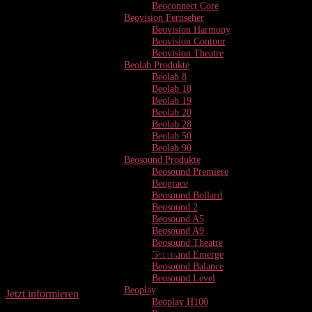
Beoconnect Core
Beovision Fernseher
Beovision Harmony
Beovision Contour
Beovision Theatre
Beolab Produkte
Beolab 8
Beolab 18
Beolab 19
Beolab 20
Beolab 28
Beolab 50
Beolab 90
Beosound Produkte
Beosound Premiere
Beograce
Beosound Bollard
Beosound 2
Beosound A5
e-Tankstelle
Beosound A9
Beosound Theatre
in Tirol – an der Rumerstraße
Beosound Emerge
Beosound Balance
Beosound Level
Beoplay
Jetzt informieren
Beoplay H100